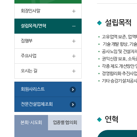
회장인사말
설립목적
설립목적/연혁
•
고유업역 보존, 업역
집행부
•
기술 개발 향상, 기술
•
공사노임 및 건설자재
주요사업
•
권익신장 보호, 소득
•
각종 제도 개선방안 
오시는 길
•
경영합리화 추진사업
•
기타 승강기설치공사
회원사리스트
전문건설업체조회
연혁
본회·시도회
업종별 협의회