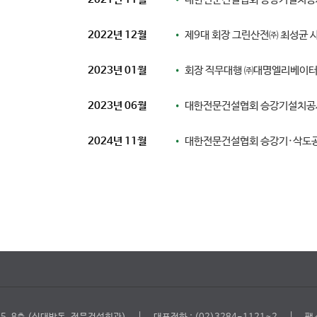
2022년 12월
•
제9대 회장 그린산전㈜ 최성균 
2023년 01월
•
회장 직무대행 ㈜대명엘리베이터
2023년 06월
•
대한전문건설협회 승강기설치공사
2024년 11월
•
대한전문건설협회 승강기·삭도공
│
│