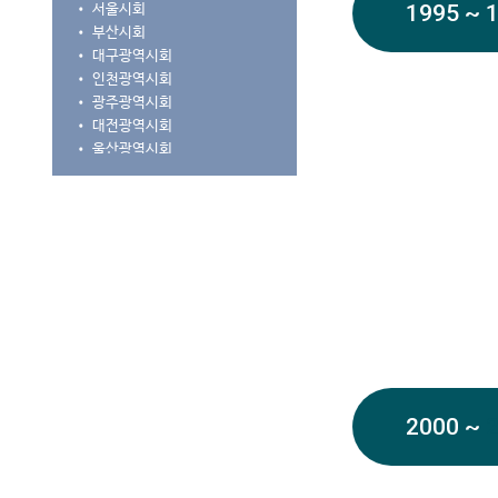
1995 ~ 
•
서울시회
•
부산시회
•
대구광역시회
•
인천광역시회
•
광주광역시회
•
대전광역시회
•
울산광역시회
•
경기도회
•
강원도회
•
충청북도회
•
세종시·충청남도회
•
전라북도회
•
전라남도회
•
경상북도회
•
경상남도회
•
제주특별자치도회
2000 ~