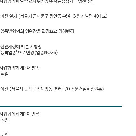
업협의회 발족 초대위원장 ㈜서울승강기 고병천 취임
전 설치 (서울시 동대문구 장안동 464-3 양지빌딩 401호)
업종별협의회 위원장을 회장으로 명칭변경
전면개정에 따른 시행령
록업종"으로 변경(업종NO26)
사업협의회 제2대 발족
 취임
전 (서울시 동작구 신대방동 395-70 전문건설회관 8층)
사업협의회 제3대 발족
 취임
 사임