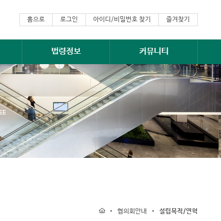
홈으로
로그인
아이디/비밀번호 찾기
즐겨찾기
법령정보
커뮤니티
EE
•
•
협의회안내
설립목적/연혁