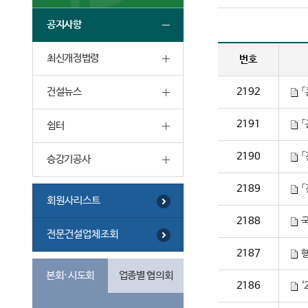
공지사항
최신개정법령
번호
건설뉴스
2192
「
2191
「
쉼터
2190
승강기공사
2189
「
회원사리스트
2188
전문건설업체조회
2187
행
본회·시도회
업종별 협의회
2186
‘