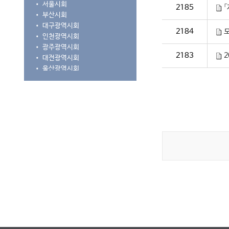
•
서울시회
2185
「
•
부산시회
•
대구광역시회
2184
•
인천광역시회
•
광주광역시회
2183
2
•
대전광역시회
•
울산광역시회
•
경기도회
•
강원도회
•
충청북도회
•
세종시·충청남도회
•
전라북도회
•
전라남도회
•
경상북도회
•
경상남도회
•
제주특별자치도회