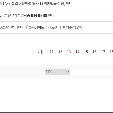
제1차 건설업 전문인력(E7-1) 비자발급 신청」 안내
모바일 건설기술경력증 활용 활성화 안내
025년 설명절 대비「불공정하도급 신고센터」설치‧운영 안내
이전
11
12
13
14
15
16
17
1