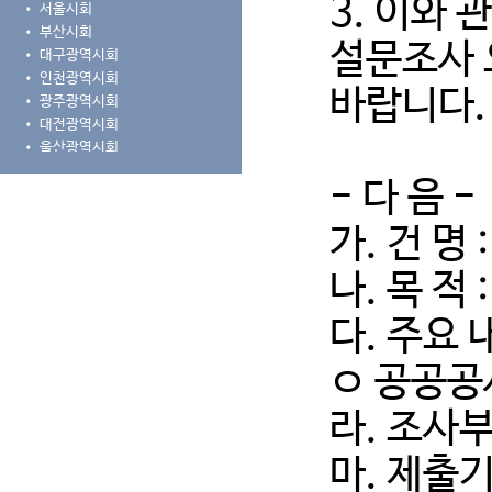
3. 이와
•
서울시회
•
부산시회
설문조사 
•
대구광역시회
•
인천광역시회
바랍니다.
•
광주광역시회
•
대전광역시회
•
울산광역시회
•
경기도회
- 다 음 -
•
강원도회
•
충청북도회
가. 건 
•
세종시·충청남도회
•
전라북도회
나. 목 
•
전라남도회
•
경상북도회
다. 주요 
•
경상남도회
•
제주특별자치도회
ㅇ 공공공
라. 조사
마. 제출기한