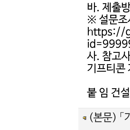
바. 제출방
※ 설문조
https:/
id=9999
사. 참고
기프티콘 
붙 임 건
(본문) 